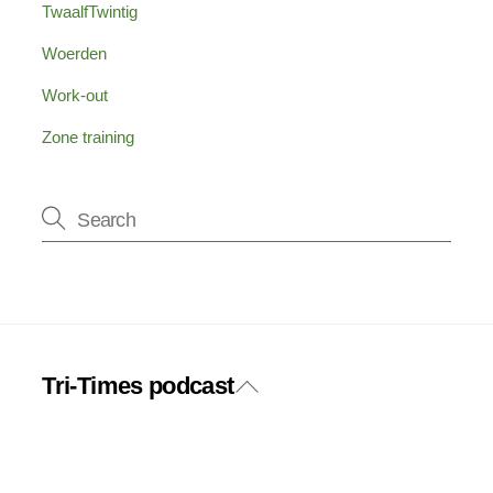
TwaalfTwintig
Woerden
Work-out
Zone training
Tri-Times podcast
Back
Twitter
Facebook
To
Top
Instagram