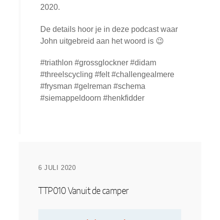
2020.
De details hoor je in deze podcast waar
John uitgebreid aan het woord is 😉
#triathlon #grossglockner #didam
#threelscycling #felt #challengealmere
#frysman #gelreman #schema
#siemappeldoorn #henkfidder
6 JULI 2020
TTP010 Vanuit de camper