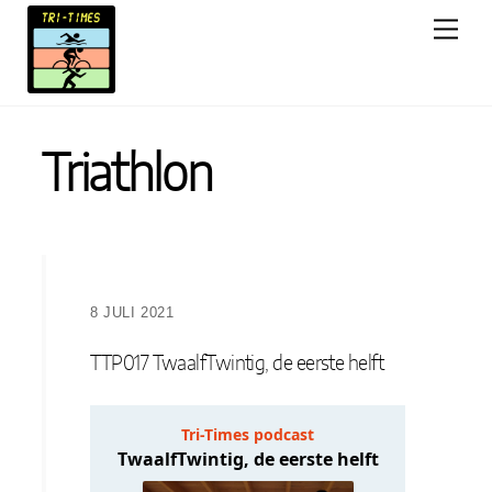
Skip
Men
to
content
Triathlon
8 JULI 2021
TTP017 TwaalfTwintig, de eerste helft