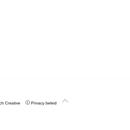
Back
h Creative
Privacy beleid
To
Top