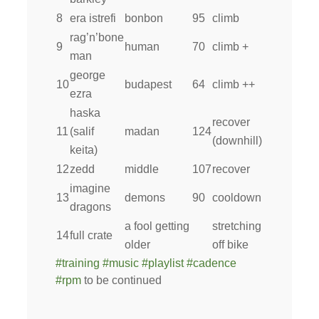
8
era istrefi
bonbon
95
climb
rag’n’bone
9
human
70
climb +
man
george
10
budapest
64
climb ++
ezra
haska
recover
11
(salif
madan
124
(downhill)
keita)
12
zedd
middle
107
recover
imagine
13
demons
90
cooldown
dragons
a fool getting
stretching
14
full crate
older
off bike
#
training
#
music
#
playlist
#
cadence
#
rpm
to be continued