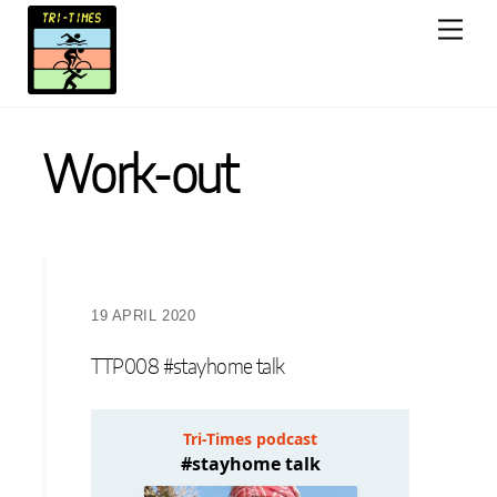
Skip
Men
to
content
Work-out
19 APRIL 2020
TTP008 #stayhome talk