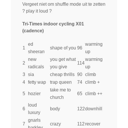
Vergeet niet om shuffle mode uit te zetten
?
play it loud
?
Tri-Times indoor cycling X01
(cadence)
ed
warming
1
shape of you
96
sheeran
up
new
you get what
warming
2
114
radicals
you give
up
3
sia
cheap thrills
90
climb
4
fetty wap
trap queen
74
climb +
take me to
5
hozier
65
climb ++
church
loud
6
body
122
downhill
luxury
gnarls
7
crazy
112
recover
barkley