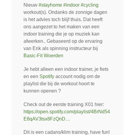
Nieuw
#
stayhome
#
indoor
#
cycling
workout(s). Ondanks de zonnige dagen
is het advies toch blijf thuis. Dat heeft
ons aangezet to het maken van een
indoor training die je op muziek kan
afwerken.. Gebaseerd op de ervaring
van Erik als spinning instructeur bij
Basic-Fit Woerden
Je hebt alleen een indoor trainer, je fiets
en een
Spotify
account nodig om de
playlist die bij de workout hoort te
kunnen openen
?
Check out de eerste training X01 hier:
https://open.spotify.com/playlist/4BrNd54
E8qAV3ts
x8FzQnD…
Dit is een cadans/klim training, have fun!