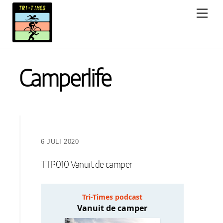
Skip
Men
to
content
Camperlife
6 JULI 2020
TTP010 Vanuit de camper