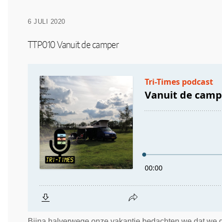
6 JULI 2020
TTP010 Vanuit de camper
Bijna halverwege onze vakantie bedachten we dat we d