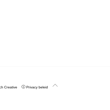
Back
h Creative
Privacy beleid
To
Top