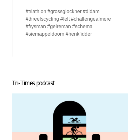
#triathlon #grossglockner #didam
#threelscycling #felt #challengealmere
#frysman #gelreman #schema
#siemappeldoorn #henkfidder
Tri-Times podcast