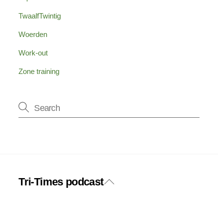
TwaalfTwintig
Woerden
Work-out
Zone training
Tri-Times podcast
Back
Twitter
Facebook
To
Top
Instagram