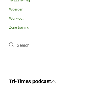
TwaalfTwintig
Woerden
Work-out
Zone training
Tri-Times podcast
Back
Twitter
Facebook
To
Top
Instagram