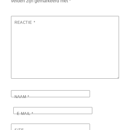
velden zijn gemarkeerd met
*
REACTIE
*
NAAM
*
E-MAIL
*