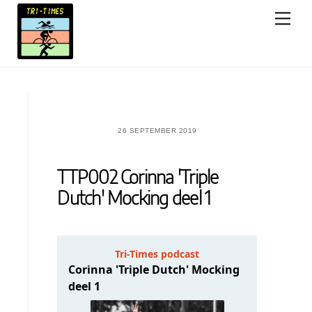
Skip
Men
to
content
26 SEPTEMBER 2019
TTP002 Corinna 'Triple
Dutch' Mocking deel 1