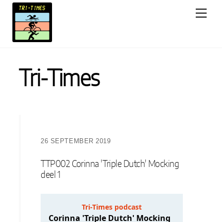
Skip
Men
to
content
Tri-Times
26 SEPTEMBER 2019
TTP002 Corinna 'Triple Dutch' Mocking
deel 1